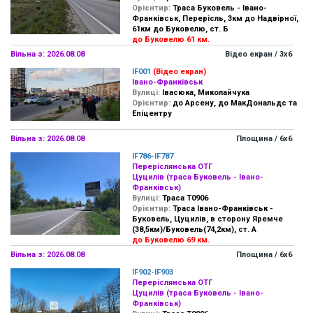
Орієнтир:
Траса Буковель - Івано-
Франківськ, Перерісль, 3км до Надвірної,
61км до Буковелю, ст. Б
до Буковелю 61 км.
Вільна з: 2026.08.08
Відео екран / 3х6
IF001
(Відео екран)
Івано-Франківськ
Вулиці:
Івасюка, Миколайчука
Орієнтир:
до Арсену, до МакДональдс та
Епіцентру
Вільна з: 2026.08.08
Площина / 6х6
IF786-IF787
Переріслянська ОТГ
Цуцилів (траса Буковель - Івано-
Франківськ)
Вулиці:
Траса Т0906
Орієнтир:
Траса Івано-Франківськ -
Буковель, Цуцилів, в сторону Яремче
(38,5км)/Буковель(74,2км), ст. А
до Буковелю 69 км.
Вільна з: 2026.08.08
Площина / 6х6
IF902-IF903
Переріслянська ОТГ
Цуцилів (траса Буковель - Івано-
Франківськ)