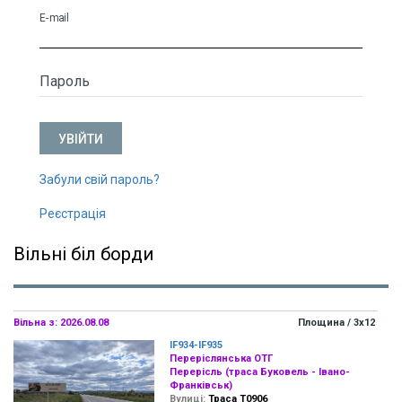
E-mail
Пароль
Забули свій пароль?
Реєстрація
Вільні біл борди
Вільна з: 2026.08.08
Площина / 3х12
IF934-IF935
Переріслянська ОТГ
Перерісль (траса Буковель - Івано-
Франківськ)
Вулиці:
Траса Т0906