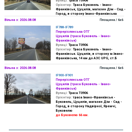
Вулиці:
Траса Т0906
Орієнтир:
Траса Буковель - Івано-
Франківськ, Цуцилів, магазин Дім - Сад -
Город, в сторону Івано-Франківська
Вільна з: 2026.08.08
Площина / 6х6
IF788-IF789
Переріслянська ОТГ
Цуцилів (траса Буковель - Івано-
Франківськ)
Вулиці:
Траса Т0906
Орієнтир:
Траса Буковель - Івано-
Франківськ. Цуцилів, в сторону м.Івано-
Франківська, 14 км до АЗС UPG, ст.Б
Вільна з: 2026.08.08
Площина / 6х6
IF900-IF901
Переріслянська ОТГ
Цуцилів (траса Буковель - Івано-
Франківськ)
Вулиці:
Траса Т0906
Орієнтир:
траса Івано-Франківськ -
Буковель, Цуцилів, магазин Дім - Сад -
Город, в сторону Надвірної, Яремчі,
Буковелю
до Буковелю 66 км.