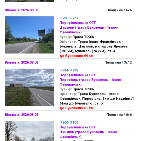
Вільна з: 2026.08.08
Площина / 6х6
IF786-IF787
Переріслянська ОТГ
Цуцилів (траса Буковель - Івано-
Франківськ)
Вулиці:
Траса Т0906
Орієнтир:
Траса Івано-Франківськ -
Буковель, Цуцилів, в сторону Яремче
(38,5км)/Буковель(74,2км), ст. А
до Буковелю 69 км.
Вільна з: 2026.08.08
Площина / 3х12
IF934-IF935
Переріслянська ОТГ
Перерісль (траса Буковель - Івано-
Франківськ)
Вулиці:
Траса Т0906
Орієнтир:
Траса Буковель - Івано-
Франківськ, Перерісль, 3км до Надвірної,
61км до Буковелю, ст. Б
до Буковелю 61 км.
Вільна з: 2026.08.08
Площина / 6х6
IF900-IF901
Переріслянська ОТГ
Цуцилів (траса Буковель - Івано-
Франківськ)