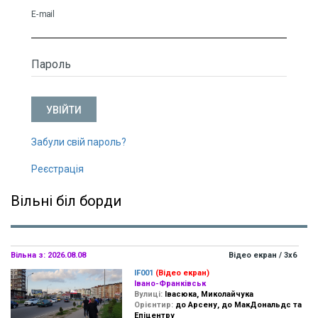
E-mail
Пароль
Забули свій пароль?
Реєстрація
Вільні біл борди
Вільна з: 2026.08.08
Відео екран / 3х6
IF001
(Відео екран)
Івано-Франківськ
Вулиці:
Івасюка, Миколайчука
Орієнтир:
до Арсену, до МакДональдс та
Епіцентру