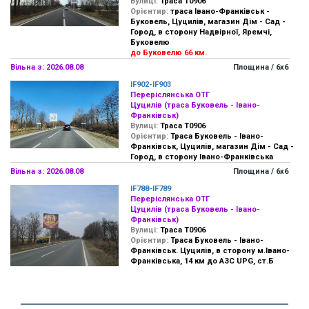
Вулиці:
Траса Т0906
Орієнтир:
траса Івано-Франківськ -
Буковель, Цуцилів, магазин Дім - Сад -
Город, в сторону Надвірної, Яремчі,
Буковелю
до Буковелю 66 км.
Вільна з: 2026.08.08
Площина / 6х6
IF902-IF903
Переріслянська ОТГ
Цуцилів (траса Буковель - Івано-
Франківськ)
Вулиці:
Траса Т0906
Орієнтир:
Траса Буковель - Івано-
Франківськ, Цуцилів, магазин Дім - Сад -
Город, в сторону Івано-Франківська
Вільна з: 2026.08.08
Площина / 6х6
IF788-IF789
Переріслянська ОТГ
Цуцилів (траса Буковель - Івано-
Франківськ)
Вулиці:
Траса Т0906
Орієнтир:
Траса Буковель - Івано-
Франківськ. Цуцилів, в сторону м.Івано-
Франківська, 14 км до АЗС UPG, ст.Б