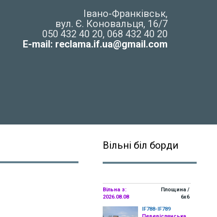
Івано-Франківськ,
вул. Є. Коновальця, 16/7
050 432 40 20, 068 432 40 20
E-mail:
reclama.if.ua@gmail.com
Вільні біл борди
Вільна з:
Площина /
2026.08.08
6х6
IF788-IF789
Переріслянська