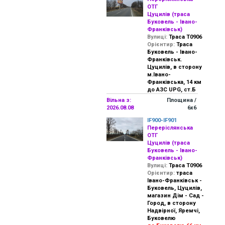
ОТГ
Цуцилів (траса
Буковель - Івано-
Франківськ)
Вулиці:
Траса Т0906
Орієнтир:
Траса
Буковель - Івано-
Франківськ.
Цуцилів, в сторону
м.Івано-
Франківська, 14 км
до АЗС UPG, ст.Б
Вільна з:
Площина /
2026.08.08
6х6
IF900-IF901
Переріслянська
ОТГ
Цуцилів (траса
Буковель - Івано-
Франківськ)
Вулиці:
Траса Т0906
Орієнтир:
траса
Івано-Франківськ -
Буковель, Цуцилів,
магазин Дім - Сад -
Город, в сторону
Надвірної, Яремчі,
Буковелю