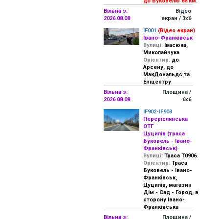
до Буковелю 66 км.
Вільна з:
Відео
2026.08.08
екран / 3х6
IF001
(Відео екран)
Івано-Франківськ
Вулиці:
Івасюка,
Миколайчука
Орієнтир:
до
Арсену, до
МакДональдс та
Епіцентру
Вільна з:
Площина /
2026.08.08
6х6
IF902-IF903
Переріслянська
ОТГ
Цуцилів (траса
Буковель - Івано-
Франківськ)
Вулиці:
Траса Т0906
Орієнтир:
Траса
Буковель - Івано-
Франківськ,
Цуцилів, магазин
Дім - Сад - Город, в
сторону Івано-
Франківська
Вільна з:
Площина /