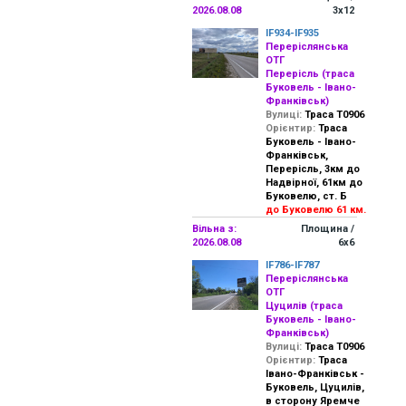
2026.08.08
3х12
IF934-IF935
Переріслянська
ОТГ
Перерісль (траса
Буковель - Івано-
Франківськ)
Вулиці:
Траса Т0906
Орієнтир:
Траса
Буковель - Івано-
Франківськ,
Перерісль, 3км до
Надвірної, 61км до
Буковелю, ст. Б
до Буковелю 61 км.
Вільна з:
Площина /
2026.08.08
6х6
IF786-IF787
Переріслянська
ОТГ
Цуцилів (траса
Буковель - Івано-
Франківськ)
Вулиці:
Траса Т0906
Орієнтир:
Траса
Івано-Франківськ -
Буковель, Цуцилів,
в сторону Яремче