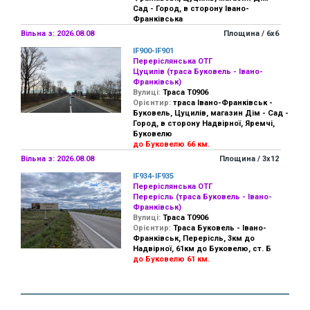
Сад - Город, в сторону Івано-
Франківська
Вільна з: 2026.08.08
Площина / 6х6
IF900-IF901
Переріслянська ОТГ
Цуцилів (траса Буковель - Івано-
Франківськ)
Вулиці:
Траса Т0906
Орієнтир:
траса Івано-Франківськ -
Буковель, Цуцилів, магазин Дім - Сад -
Город, в сторону Надвірної, Яремчі,
Буковелю
до Буковелю 66 км.
Вільна з: 2026.08.08
Площина / 3х12
IF934-IF935
Переріслянська ОТГ
Перерісль (траса Буковель - Івано-
Франківськ)
Вулиці:
Траса Т0906
Орієнтир:
Траса Буковель - Івано-
Франківськ, Перерісль, 3км до
Надвірної, 61км до Буковелю, ст. Б
до Буковелю 61 км.