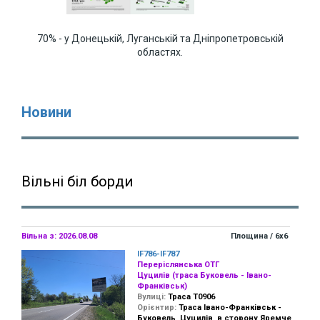
70% - у Донецькій, Луганській та Дніпропетровській
областях.
Новини
Вільні біл борди
Вільна з: 2026.08.08
Площина / 6х6
IF786-IF787
Переріслянська ОТГ
Цуцилів (траса Буковель - Івано-
Франківськ)
Вулиці:
Траса Т0906
Орієнтир:
Траса Івано-Франківськ -
Буковель, Цуцилів, в сторону Яремче