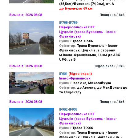
(38,5км)/Буковель(74,2км), ст. А
до Буковелю 69 км.
Вільна з: 2026.08.08
Площина / 6х6
IF788-IF789
Переріслянська ОТГ
Цуцилів (траса Буковель - Івано-
Франківськ)
Вулиці:
Траса Т0906
Орієнтир:
Траса Буковель - Івано-
Франківськ. Цуцилів, в сторону
м.Івано-Франківська, 14 км до АЗС
UPG, ст.Б
Вільна з: 2026.08.08
Відео екран / 3х6
IF001
(Відео екран)
Івано-Франківськ
Вулиці:
Івасюка, Миколайчука
Орієнтир:
до Арсену, до МакДональдс
та Епіцентру
Вільна з: 2026.08.08
Площина / 6х6
IF902-IF903
Переріслянська ОТГ
Цуцилів (траса Буковель - Івано-
Франківськ)
Вулиці:
Траса Т0906
Орієнтир:
Траса Буковель - Івано-
Франківськ, Цуцилів, магазин Дім -