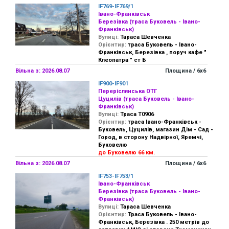
IF769-IF769/1
Івано-Франківськ
Березівка (траса Буковель - Івано-
Франківськ)
Вулиці:
Тараса Шевченка
Орієнтир:
траса Буковель - Івано-
Франківськ, Березівка , поруч кафе "
Клеопатра " ст Б
Вільна з: 2026.08.07
Площина / 6х6
IF900-IF901
Переріслянська ОТГ
Цуцилів (траса Буковель - Івано-
Франківськ)
Вулиці:
Траса Т0906
Орієнтир:
траса Івано-Франківськ -
Буковель, Цуцилів, магазин Дім - Сад -
Город, в сторону Надвірної, Яремчі,
Буковелю
до Буковелю 66 км.
Вільна з: 2026.08.07
Площина / 6х6
IF753-IF753/1
Івано-Франківськ
Березівка (траса Буковель - Івано-
Франківськ)
Вулиці:
Тараса Шевченка
Орієнтир:
Траса Буковель - Івано-
Франківськ, Березівка . 250 метрів до