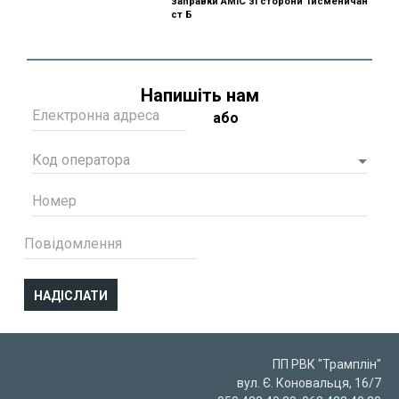
заправки AMIC зі сторони Тисменичан
ст Б
Напишіть нам
Електронна адреса
або
Код оператора
Номер
Повідомлення
ПП РВК "Трамплін"
вул. Є. Коновальця, 16/7