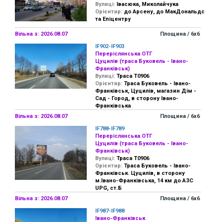
Вулиці:
Івасюка, Миколайчука
Орієнтир:
до Арсену, до МакДональдс
та Епіцентру
Вільна з: 2026.08.07
Площина / 6х6
IF902-IF903
Переріслянська ОТГ
Цуцилів (траса Буковель - Івано-
Франківськ)
Вулиці:
Траса Т0906
Орієнтир:
Траса Буковель - Івано-
Франківськ, Цуцилів, магазин Дім -
Сад - Город, в сторону Івано-
Франківська
Вільна з: 2026.08.07
Площина / 6х6
IF788-IF789
Переріслянська ОТГ
Цуцилів (траса Буковель - Івано-
Франківськ)
Вулиці:
Траса Т0906
Орієнтир:
Траса Буковель - Івано-
Франківськ. Цуцилів, в сторону
м.Івано-Франківська, 14 км до АЗС
UPG, ст.Б
Вільна з: 2026.08.07
Площина / 6х6
IF987-IF988
Івано-Франківськ