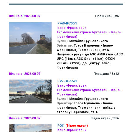
Вільна з: 2026.08.07
Площина / 6х6
IF760-IF760/1
Івано-Франківськ
Тисменичани (траса Буковель - Івано-
Франківськ)
Вулиці:
Михайла Грушевського
Орієнтир:
Траса Буковель - Івано-
Франківськ, Тисменичани, ст А.
Напрямок руху - до АЗС АМІК (7км), АЗС
UPG (11км), АЗС Shell (11км), OZON
VILLAGE (12км), до центру Івано-
Франківська
Вільна з: 2026.08.07
Площина / 3х12
IF755-IF755/1
Івано-Франківськ
Тисменичани (траса Буковель - Івано-
Франківськ)
Вулиці:
Михайла Грушевського
Орієнтир:
Траса Буковель - Івано-
Франківськ, Тисменичани , виїзд в
сторону Березівки, ст. Б
Вільна з: 2026.08.07
Відео екран / 3х6
IF001
(Відео екран)
Івано-Франківськ