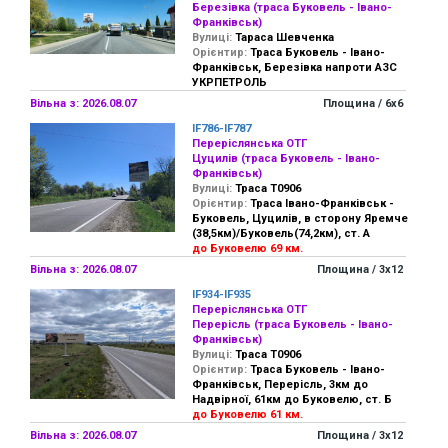
Березівка (траса Буковель - Івано-
Франківськ)
Вулиці:
Тараса Шевченка
Орієнтир:
Траса Буковель - Івано-
Франківськ, Березівка напроти АЗС
УКРПЕТРОЛЬ
Вільна з: 2026.08.07
Площина / 6х6
IF786-IF787
Переріслянська ОТГ
Цуцилів (траса Буковель - Івано-
Франківськ)
Вулиці:
Траса Т0906
Орієнтир:
Траса Івано-Франківськ -
Буковель, Цуцилів, в сторону Яремче
(38,5км)/Буковель(74,2км), ст. А
до Буковелю 69 км.
Вільна з: 2026.08.07
Площина / 3х12
IF934-IF935
Переріслянська ОТГ
Перерісль (траса Буковель - Івано-
Франківськ)
Вулиці:
Траса Т0906
Орієнтир:
Траса Буковель - Івано-
Франківськ, Перерісль, 3км до
Надвірної, 61км до Буковелю, ст. Б
до Буковелю 61 км.
Вільна з: 2026.08.07
Площина / 3х12