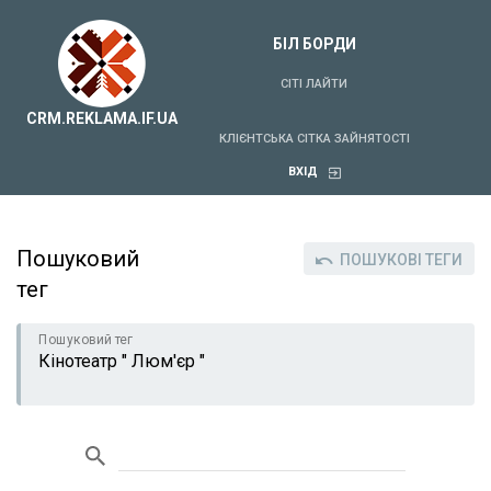
БІЛ БОРДИ
СІТІ ЛАЙТИ
CRM.REKLAMA.IF.UA
КЛІЄНТСЬКА СІТКА ЗАЙНЯТОСТІ
ВХІД
Пошуковий
ПОШУКОВІ ТЕГИ
тег
Пошуковий тег
Кінотеатр " Люм'єр "