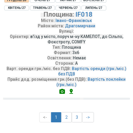
ГРУДЕНЬ/26
СІЧЕНЬ/27
ЛЮТИЙ/27
БЕРЕЗЕНЬ/27
КВІТЕНЬ/27
ТРАВЕНЬ/27
ЧЕРВЕНЬ/27
ЛИПЕНЬ/27
Площина:
IF018
Місто:
Івано-Франківськ
Район міста:
Драгомирчани
Вулиці:
Орієнтир:
в'їзд у місто, поруч м-ну КАМЕЛОТ, до Сільпо,
Фокстроту, COMFY
Тип:
Площина
Формат:
3х6
Освітлення:
Немає
Сторона:
А
Варт. оренди грн./міс. без ПДВ:
Вартість оренди (грн./міс.)
без ПДВ
Прайс дод. розміщення грн.(без ПДВ):
Вартість поклейки
(грн./міс.)
<-
1
2
3
->