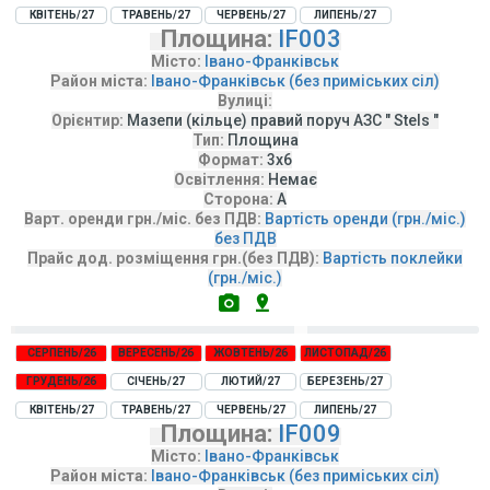
КВІТЕНЬ/27
ТРАВЕНЬ/27
ЧЕРВЕНЬ/27
ЛИПЕНЬ/27
Площина:
IF003
Місто:
Івано-Франківськ
Район міста:
Івано-Франківськ (без приміських сіл)
Вулиці:
Орієнтир:
Мазепи (кільце) правий поруч АЗС " Stels "
Тип:
Площина
Формат:
3х6
Освітлення:
Немає
Сторона:
А
Варт. оренди грн./міс. без ПДВ:
Вартість оренди (грн./міс.)
без ПДВ
Прайс дод. розміщення грн.(без ПДВ):
Вартість поклейки
(грн./міс.)
СЕРПЕНЬ/26
ВЕРЕСЕНЬ/26
ЖОВТЕНЬ/26
ЛИСТОПАД/26
ГРУДЕНЬ/26
СІЧЕНЬ/27
ЛЮТИЙ/27
БЕРЕЗЕНЬ/27
КВІТЕНЬ/27
ТРАВЕНЬ/27
ЧЕРВЕНЬ/27
ЛИПЕНЬ/27
Площина:
IF009
Місто:
Івано-Франківськ
Район міста:
Івано-Франківськ (без приміських сіл)