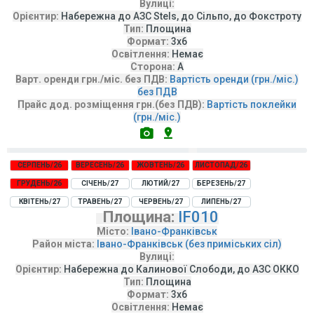
Вулиці:
Орієнтир:
Набережна до АЗС Stels, до Сільпо, до Фокстроту
Тип:
Площина
Формат:
3х6
Освітлення:
Немає
Сторона:
А
Варт. оренди грн./міс. без ПДВ:
Вартість оренди (грн./міс.)
без ПДВ
Прайс дод. розміщення грн.(без ПДВ):
Вартість поклейки
(грн./міс.)
СЕРПЕНЬ/26
ВЕРЕСЕНЬ/26
ЖОВТЕНЬ/26
ЛИСТОПАД/26
ГРУДЕНЬ/26
СІЧЕНЬ/27
ЛЮТИЙ/27
БЕРЕЗЕНЬ/27
КВІТЕНЬ/27
ТРАВЕНЬ/27
ЧЕРВЕНЬ/27
ЛИПЕНЬ/27
Площина:
IF010
Місто:
Івано-Франківськ
Район міста:
Івано-Франківськ (без приміських сіл)
Вулиці:
Орієнтир:
Набережна до Калинової Слободи, до АЗС ОККО
Тип:
Площина
Формат:
3х6
Освітлення:
Немає