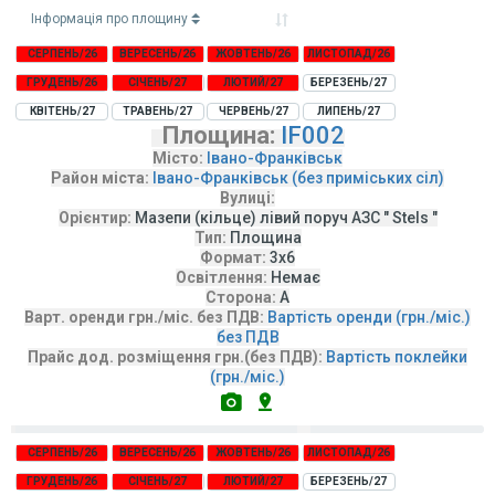
Інформація про площину
СЕРПЕНЬ/26
ВЕРЕСЕНЬ/26
ЖОВТЕНЬ/26
ЛИСТОПАД/26
ГРУДЕНЬ/26
СІЧЕНЬ/27
ЛЮТИЙ/27
БЕРЕЗЕНЬ/27
КВІТЕНЬ/27
ТРАВЕНЬ/27
ЧЕРВЕНЬ/27
ЛИПЕНЬ/27
Площина:
IF002
Місто:
Івано-Франківськ
Район міста:
Івано-Франківськ (без приміських сіл)
Вулиці:
Орієнтир:
Мазепи (кільце) лівий поруч АЗС " Stels "
Тип:
Площина
Формат:
3х6
Освітлення:
Немає
Сторона:
А
Варт. оренди грн./міс. без ПДВ:
Вартість оренди (грн./міс.)
без ПДВ
Прайс дод. розміщення грн.(без ПДВ):
Вартість поклейки
(грн./міс.)
СЕРПЕНЬ/26
ВЕРЕСЕНЬ/26
ЖОВТЕНЬ/26
ЛИСТОПАД/26
ГРУДЕНЬ/26
СІЧЕНЬ/27
ЛЮТИЙ/27
БЕРЕЗЕНЬ/27