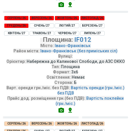
СЕРПЕНЬ/26
ВЕРЕСЕНЬ/26
ЖОВТЕНЬ/26
ЛИСТОПАД/26
ГРУДЕНЬ/26
СІЧЕНЬ/27
ЛЮТИЙ/27
БЕРЕЗЕНЬ/27
КВІТЕНЬ/27
ТРАВЕНЬ/27
ЧЕРВЕНЬ/27
ЛИПЕНЬ/27
Площина:
IF012
Місто:
Івано-Франківськ
Район міста:
Івано-Франківськ (без приміських сіл)
Вулиці:
Орієнтир:
Набережна до Калинової Слободи, до АЗС ОККО
Тип:
Площина
Формат:
3х6
Освітлення:
Немає
Сторона:
Б
Варт. оренди грн./міс. без ПДВ:
Вартість оренди (грн./міс.)
без ПДВ
Прайс дод. розміщення грн.(без ПДВ):
Вартість поклейки
(грн./міс.)
СЕРПЕНЬ/26
ВЕРЕСЕНЬ/26
ЖОВТЕНЬ/26
ЛИСТОПАД/26