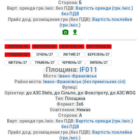
Сторона:
Б
Варт. оренди грн./міс. без ПДВ:
Вартість оренди (грн./міс.)
без ПДВ
Прайс дод. розміщення грн.(без ПДВ):
Вартість поклейки
(грн./міс.)
СЕРПЕНЬ/26
ВЕРЕСЕНЬ/26
ЖОВТЕНЬ/26
ЛИСТОПАД/26
ГРУДЕНЬ/26
СІЧЕНЬ/27
ЛЮТИЙ/27
БЕРЕЗЕНЬ/27
КВІТЕНЬ/27
ТРАВЕНЬ/27
ЧЕРВЕНЬ/27
ЛИПЕНЬ/27
Площина:
IF011
Місто:
Івано-Франківськ
Район міста:
Івано-Франківськ (без приміських сіл)
Вулиці:
Орієнтир:
до АЗС Stels, до Сільпо, до Фокстроту, до АЗС WOG
Тип:
Площина
Формат:
3х6
Освітлення:
Немає
Сторона:
А
Варт. оренди грн./міс. без ПДВ:
Вартість оренди (грн./міс.)
без ПДВ
Прайс дод. розміщення грн.(без ПДВ):
Вартість поклейки
(грн./міс.)